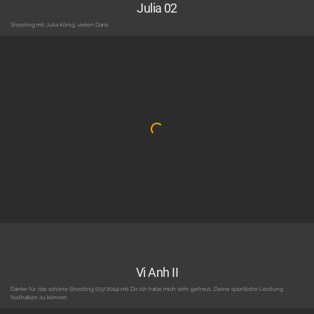
Julia 02
Shooting mit Julia König, vielen Dank
Vi Anh II
Danke für das schöne Shooting (03/2014) mit Dir. Ich habe mich sehr gefreut, Deine sportliche Leistung
festhalten zu können