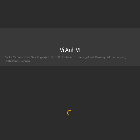
Vi Anh VI
Danke für das schöne Shooting (03/2014) mit Dir. Ich habe mich sehr gefreut, Deine sportliche Leistung
festhalten zu können