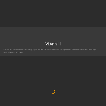
Vi Anh III
Danke für das schöne Shooting (03/2014) mit Dir. Ich habe mich sehr gefreut, Deine sportliche Leistung
festhalten zu können