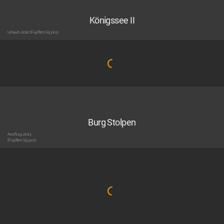
Königssee II
Urlaub 2012 [Fujifilm S5 pro]
Burg Stolpen
Ausflug 2013
[Fujifilm S5 pro]