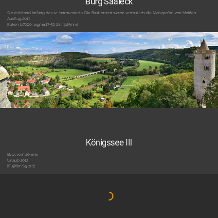
Burg Saaleck
Sie entstand Anfang des 12 Jahrhunderts. Die Bauherrren waren vermutlich die Markgrafen von Meißen.
Ausflug 2017
[Nikon D7200, Sigma 17-50 2.8, @25mm]
Königssee III
Blick vom Jenner
Urlaub 2012
[Fujifilm S5 pro]