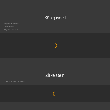
Königssee I
Blick vom Jenner
Urlaub 2012
[Fujifilm S5 pro]
Zirkelstein
[Canon Powershot G10]