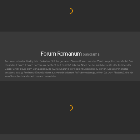
Forum Romanum
panorama
Forum wurde der Marktplatz römischer Städte genannt. Dieses Forum war das Zentrum politscher Macht. Das
römische Forum (Forum Romanum) besteht seit ca. 2600 Jahren. Noch heute sind die Reste der Tempel der
Castor und Pollux, dem Senatsgebäude Curia Iulia und der Maxentiusbasilika zu sehen. Dieses Panorama
entstand aus 35 Freihand-Einzelbildern aus verschiedenen Aufnahmestandpunkten (ca. 20m Abstand), die ich
in mühevoller Handarbeit zusammensetzte.