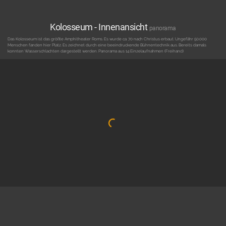
Kolosseum - Innenansicht
panorama
Das Kolosseum ist das größte Amphitheater Roms. Es wurde ca. 70 nach Christus erbaut. Ungefähr 50.000
Menschen fanden hier Platz. Es zeichnet durch eine beeindruckende Bühnentechnik aus. Bereits damals
konnten Wasserschlachten dargestellt werden. Panorama aus 14 Einzelaufnahmen (Freihand)