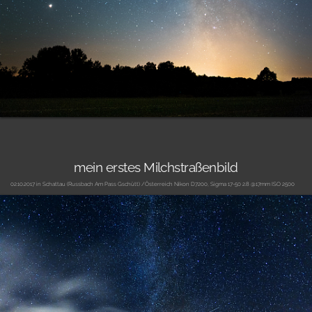
mein erstes Milchstraßenbild
02.10.2017 in Schattau (Russbach Am Pass Gschütt) /Österreich Nikon D7200, Sigma 17-50 2.8 @17mm ISO 2500